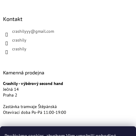
Kontakt
crashilyyy
@
gmail.com
crashily
crashily
Kamenná prodejna
Crashily - výběrový second hand
Ječná 14
Praha 2
Zastávka tramvaje Štěpánská
Otevírací doba Po-Pá 11:00-19:00
Používáme cookies, abychom Vám umožnili pohodlné