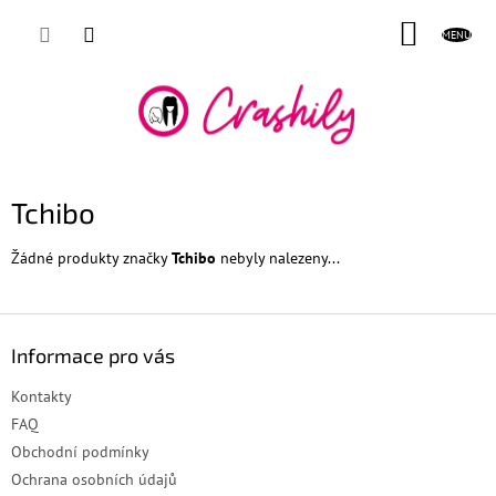
Přejít
NÁKUP
na
obsah
KOŠÍK
Tchibo
Žádné produkty značky
Tchibo
nebyly nalezeny...
Z
á
Informace pro vás
p
a
Kontakty
t
FAQ
í
Obchodní podmínky
Ochrana osobních údajů