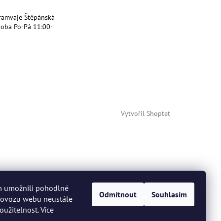
ramvaje Štěpánská
doba Po-Pá 11:00-
Vytvořil Shoptet
m umožnili pohodlné
Odmítnout
Souhlasím
provozu webu neustále
oužitelnost. Více