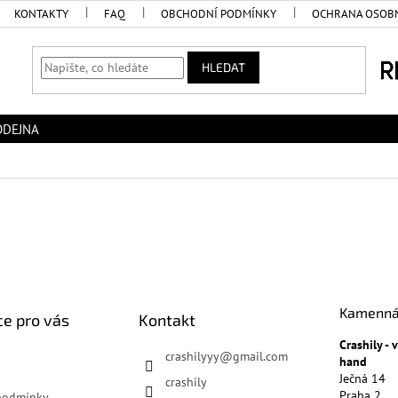
KONTAKTY
FAQ
OBCHODNÍ PODMÍNKY
OCHRANA OSOBN
HLEDAT
ODEJNA
Kamenná
e pro vás
Kontakt
Crashily -
crashilyyy
@
gmail.com
hand
Ječná 14
crashily
Praha 2
podmínky