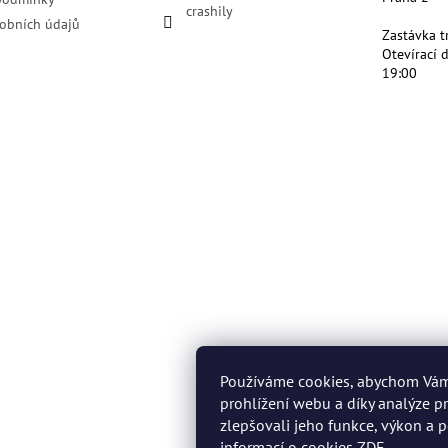
crashily
obních údajů
Zastávka t
Otevírací 
19:00
Používáme cookies, abychom Vá
prohlížení webu a díky analýze 
zlepšovali jeho funkce, výkon a p
informací o cookies
ZDE
.