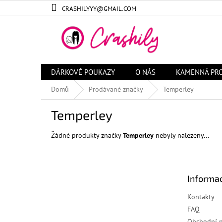
Přejít
CRASHILYYY@GMAIL.COM
na
obsah
DÁRKOVÉ POUKAZY
O NÁS
KAMENNÁ PR
Domů
Prodávané značky
Temperley
Temperley
Žádné produkty značky
Temperley
nebyly nalezeny...
Z
á
Informac
p
a
Kontakty
t
FAQ
í
Obchodní 