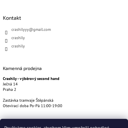
Kontakt
crashilyyy
@
gmail.com
crashily
crashily
Kamenná prodejna
Crashily - výběrový second hand
Ječná 14
Praha 2
Zastávka tramvaje Štěpánská
Otevírací doba Po-Pá 11:00-19:00
Používáme cookies, abychom Vám umožnili pohodlné