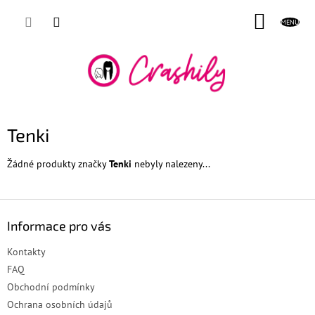
Přejít
NÁKUP
na
obsah
KOŠÍK
Tenki
Žádné produkty značky
Tenki
nebyly nalezeny...
Z
á
Informace pro vás
p
a
Kontakty
t
FAQ
í
Obchodní podmínky
Ochrana osobních údajů