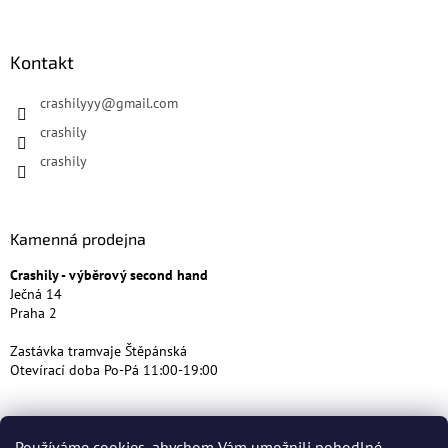
Kontakt
crashilyyy
@
gmail.com
crashily
crashily
Kamenná prodejna
Crashily - výběrový second hand
Ječná 14
Praha 2
Zastávka tramvaje Štěpánská
Otevírací doba Po-Pá 11:00-19:00
Používáme cookies, abychom Vám umožnili pohodlné