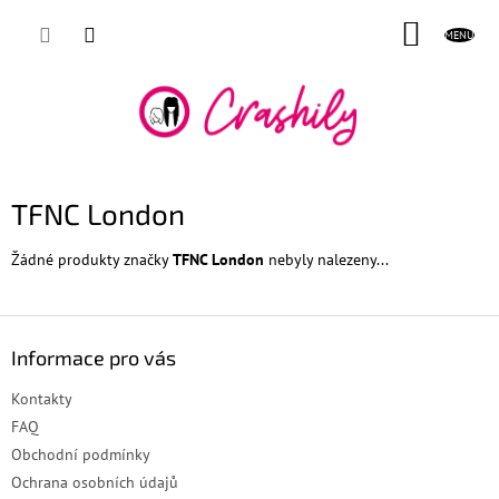
Přejít
NÁKUP
na
obsah
KOŠÍK
TFNC London
Žádné produkty značky
TFNC London
nebyly nalezeny...
Z
á
Informace pro vás
p
a
Kontakty
t
FAQ
í
Obchodní podmínky
Ochrana osobních údajů