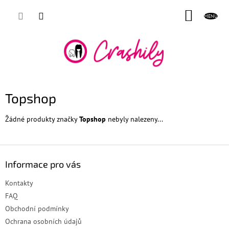
Přejít
NÁKUP
na
obsah
KOŠÍK
Topshop
Žádné produkty značky
Topshop
nebyly nalezeny...
Z
á
Informace pro vás
p
a
Kontakty
t
FAQ
í
Obchodní podmínky
Ochrana osobních údajů