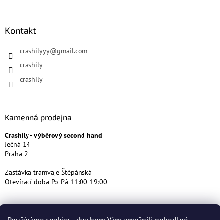
Kontakt
crashilyyy
@
gmail.com
crashily
crashily
Kamenná prodejna
Crashily - výběrový second hand
Ječná 14
Praha 2
Zastávka tramvaje Štěpánská
Otevírací doba Po-Pá 11:00-19:00
Používáme cookies, abychom Vám umožnili pohodlné