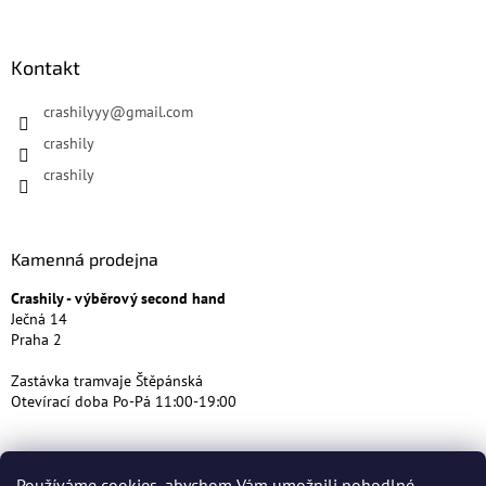
Kontakt
crashilyyy
@
gmail.com
crashily
crashily
Kamenná prodejna
Crashily - výběrový second hand
Ječná 14
Praha 2
Zastávka tramvaje Štěpánská
Otevírací doba Po-Pá 11:00-19:00
Používáme cookies, abychom Vám umožnili pohodlné