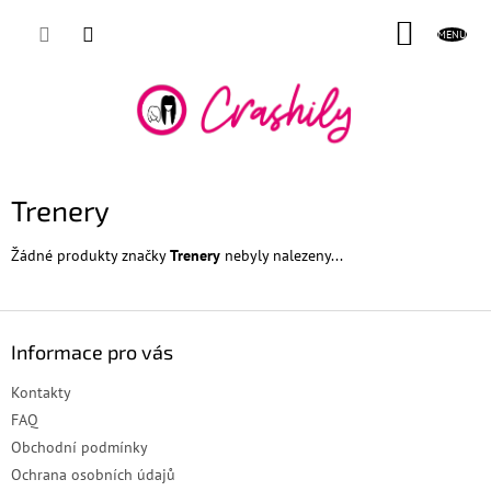
Přejít
NÁKUP
na
obsah
KOŠÍK
Trenery
Žádné produkty značky
Trenery
nebyly nalezeny...
Z
á
Informace pro vás
p
a
Kontakty
t
FAQ
í
Obchodní podmínky
Ochrana osobních údajů