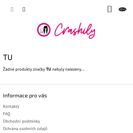
Přejít
NÁKUP
na
obsah
KOŠÍK
TU
Žádné produkty značky
TU
nebyly nalezeny...
Z
á
Informace pro vás
p
a
Kontakty
t
FAQ
í
Obchodní podmínky
Ochrana osobních údajů