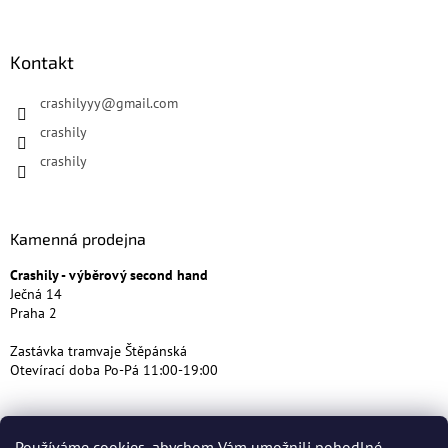
Kontakt
crashilyyy
@
gmail.com
crashily
crashily
Kamenná prodejna
Crashily - výběrový second hand
Ječná 14
Praha 2
Zastávka tramvaje Štěpánská
Otevírací doba Po-Pá 11:00-19:00
Používáme cookies, abychom Vám umožnili pohodlné