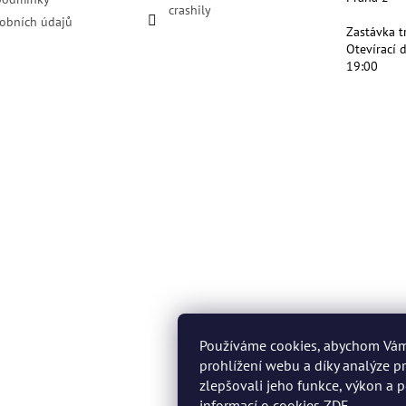
crashily
obních údajů
Zastávka t
Otevírací 
19:00
Používáme cookies, abychom Vá
prohlížení webu a díky analýze 
zlepšovali jeho funkce, výkon a p
informací o cookies
ZDE
.