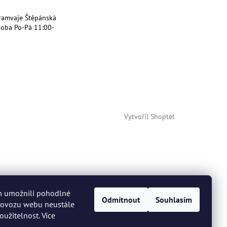
ramvaje Štěpánská
doba Po-Pá 11:00-
Vytvořil Shoptet
m umožnili pohodlné
Odmítnout
Souhlasím
provozu webu neustále
oužitelnost. Více