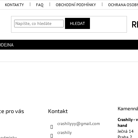
KONTAKTY
FAQ
OBCHODNÍ PODMÍNKY
OCHRANA OSOBN
HLEDAT
ODEJNA
Kamenná
e pro vás
Kontakt
Crashily -
crashilyyy
@
gmail.com
hand
Ječná 14
crashily
Praha 2
podmínky