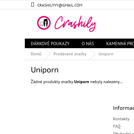
Přejít
CRASHILYYY@GMAIL.COM
na
obsah
DÁRKOVÉ POUKAZY
O NÁS
KAMENNÁ PR
Domů
Prodávané značky
Uniporn
Uniporn
Žádné produkty značky
Uniporn
nebyly nalezeny...
Z
á
Informac
p
a
Kontakty
t
FAQ
í
Obchodní 