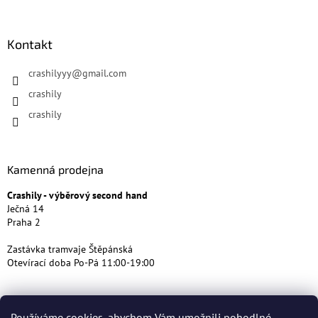
Kontakt
crashilyyy
@
gmail.com
crashily
crashily
Kamenná prodejna
Crashily - výběrový second hand
Ječná 14
Praha 2
Zastávka tramvaje Štěpánská
Otevírací doba Po-Pá 11:00-19:00
Používáme cookies, abychom Vám umožnili pohodlné