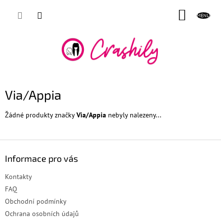
Přejít
NÁKUP
na
obsah
KOŠÍK
Via/Appia
Žádné produkty značky
Via/Appia
nebyly nalezeny...
Z
á
Informace pro vás
p
a
Kontakty
t
FAQ
í
Obchodní podmínky
Ochrana osobních údajů