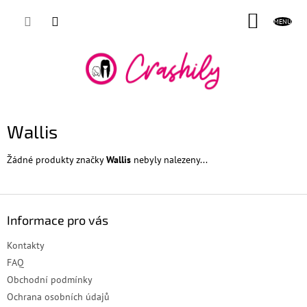
Přejít
NÁKUP
na
obsah
KOŠÍK
Wallis
Žádné produkty značky
Wallis
nebyly nalezeny...
Z
á
Informace pro vás
p
a
Kontakty
t
FAQ
í
Obchodní podmínky
Ochrana osobních údajů