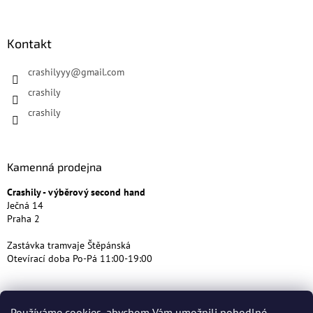
Kontakt
crashilyyy
@
gmail.com
crashily
crashily
Kamenná prodejna
Crashily - výběrový second hand
Ječná 14
Praha 2
Zastávka tramvaje Štěpánská
Otevírací doba Po-Pá 11:00-19:00
Používáme cookies, abychom Vám umožnili pohodlné