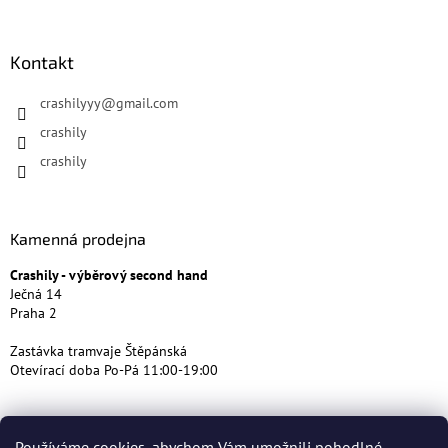
Kontakt
crashilyyy
@
gmail.com
crashily
crashily
Kamenná prodejna
Crashily - výběrový second hand
Ječná 14
Praha 2
Zastávka tramvaje Štěpánská
Otevírací doba Po-Pá 11:00-19:00
Používáme cookies, abychom Vám umožnili pohodlné