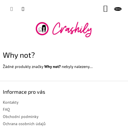
Přejít
NÁKUP
na
obsah
KOŠÍK
Why not?
Žádné produkty značky
Why not?
nebyly nalezeny...
Z
á
Informace pro vás
p
a
Kontakty
t
FAQ
í
Obchodní podmínky
Ochrana osobních údajů