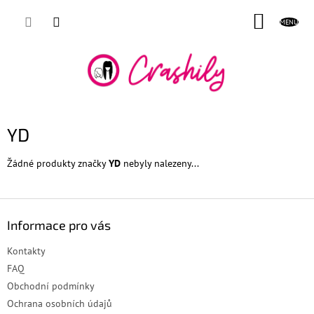
Přejít
NÁKUP
na
obsah
KOŠÍK
YD
Žádné produkty značky
YD
nebyly nalezeny...
Z
á
Informace pro vás
p
a
Kontakty
t
FAQ
í
Obchodní podmínky
Ochrana osobních údajů