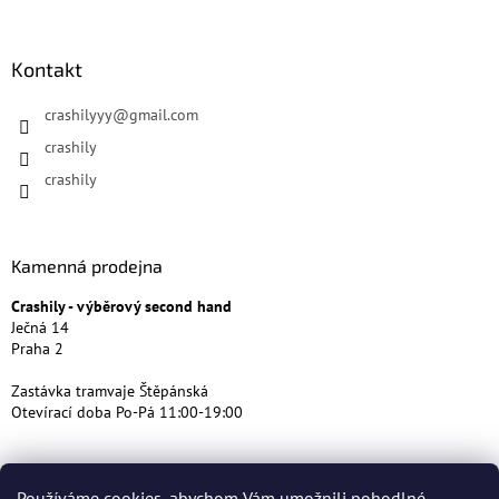
Kontakt
crashilyyy
@
gmail.com
crashily
crashily
Kamenná prodejna
Crashily - výběrový second hand
Ječná 14
Praha 2
Zastávka tramvaje Štěpánská
Otevírací doba Po-Pá 11:00-19:00
Používáme cookies, abychom Vám umožnili pohodlné