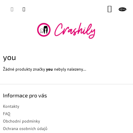
Přejít
NÁKUP
na
obsah
KOŠÍK
you
Žádné produkty značky
you
nebyly nalezeny...
Z
á
Informace pro vás
p
a
Kontakty
t
FAQ
í
Obchodní podmínky
Ochrana osobních údajů