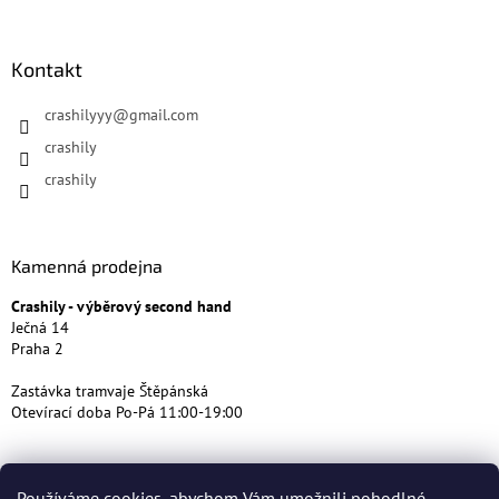
Kontakt
crashilyyy
@
gmail.com
crashily
crashily
Kamenná prodejna
Crashily - výběrový second hand
Ječná 14
Praha 2
Zastávka tramvaje Štěpánská
Otevírací doba Po-Pá 11:00-19:00
Používáme cookies, abychom Vám umožnili pohodlné