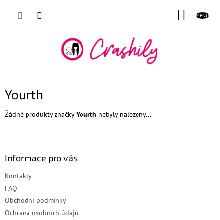
Přejít
NÁKUP
na
obsah
KOŠÍK
Yourth
Žádné produkty značky
Yourth
nebyly nalezeny...
Z
á
Informace pro vás
p
a
Kontakty
t
FAQ
í
Obchodní podmínky
Ochrana osobních údajů