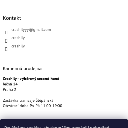
Kontakt
crashilyyy
@
gmail.com
crashily
crashily
Kamenná prodejna
Crashily - výběrový second hand
Ječná 14
Praha 2
Zastávka tramvaje Štěpánská
Otevírací doba Po-Pá 11:00-19:00
Používáme cookies, abychom Vám umožnili pohodlné