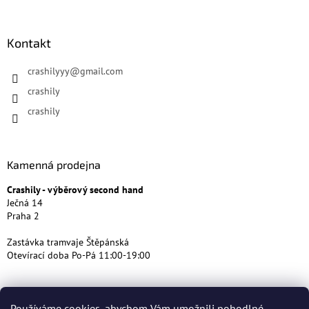
Kontakt
crashilyyy
@
gmail.com
crashily
crashily
Kamenná prodejna
Crashily - výběrový second hand
Ječná 14
Praha 2
Zastávka tramvaje Štěpánská
Otevírací doba Po-Pá 11:00-19:00
Používáme cookies, abychom Vám umožnili pohodlné