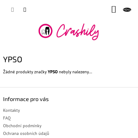
Přejít
NÁKUP
na
obsah
KOŠÍK
YPSO
Žádné produkty značky
YPSO
nebyly nalezeny...
Z
á
Informace pro vás
p
a
Kontakty
t
FAQ
í
Obchodní podmínky
Ochrana osobních údajů