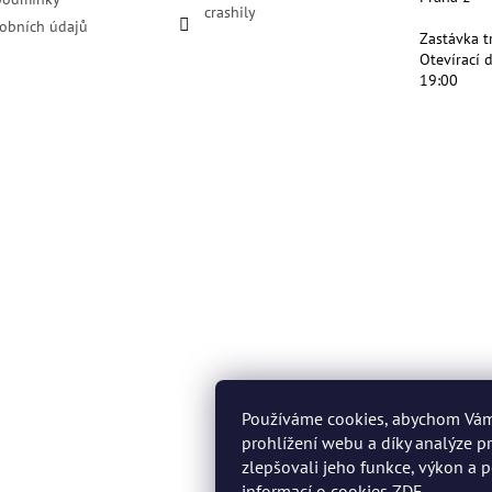
crashily
obních údajů
Zastávka t
Otevírací 
19:00
Používáme cookies, abychom Vá
prohlížení webu a díky analýze 
zlepšovali jeho funkce, výkon a p
informací o cookies
ZDE
.