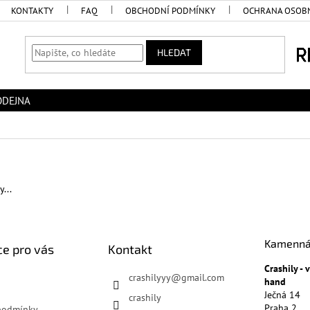
KONTAKTY
FAQ
OBCHODNÍ PODMÍNKY
OCHRANA OSOBN
HLEDAT
ODEJNA
...
Kamenná
e pro vás
Kontakt
Crashily -
crashilyyy
@
gmail.com
hand
Ječná 14
crashily
Praha 2
podmínky