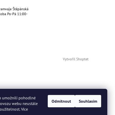
ramvaje Štěpánská
doba Po-Pá 11:00-
Vytvořil Shoptet
m umožnili pohodlné
Odmítnout
Souhlasím
provozu webu neustále
oužitelnost. Více