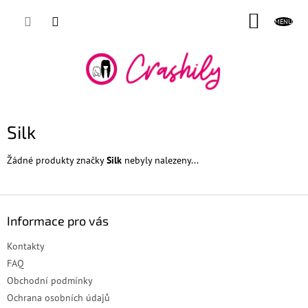
Přejít
NÁKUP
na
obsah
KOŠÍK
Silk
Žádné produkty značky
Silk
nebyly nalezeny...
Z
á
Informace pro vás
p
a
Kontakty
t
FAQ
í
Obchodní podmínky
Ochrana osobních údajů