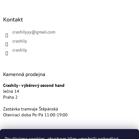
Kontakt
crashilyyy
@
gmail.com
crashily
crashily
Kamenná prodejna
Crashily - výběrový second hand
Ječná 14
Praha 2
Zastávka tramvaje Štěpánská
Otevírací doba Po-Pá 11:00-19:00
Používáme cookies, abychom Vám umožnili pohodlné